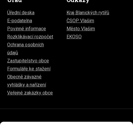
Úřední deska
Kraj Blanických rytířů
E-podatelna
ČSOP Vlašim
Povinné informace
Město Vlašim
Rozklikávací rozpočet
EKOSO
Ochrana osobních
údajů
Zastupitelstvo obce
Formuláře ke stažení
Obecně závazné
vyhlášky a nařízení
Veřejné zakázky obce
© 2026
hulice.cz
Prohlášení o přístupnosti
Prohlášení o ochraně soukromí