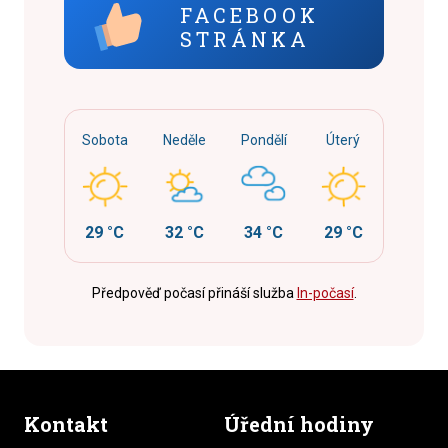
FACEBOOK
STRÁNKA
Sobota
Neděle
Pondělí
Úterý
29 °C
32 °C
34 °C
29 °C
Předpověď počasí přináší služba
In-počasí
.
Kontakt
Úřední hodiny