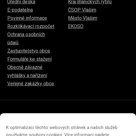
Úřední deska
Kraj Blanických rytířů
E-podatelna
ČSOP Vlašim
Povinné informace
Město Vlašim
Rozklikávací rozpočet
EKOSO
Ochrana osobních
údajů
Zastupitelstvo obce
Formuláře ke stažení
Obecně závazné
vyhlášky a nařízení
Veřejné zakázky obce
© 2026
hulice.cz
Prohlášení o přístupnosti
Prohlášení o ochraně soukromí
K optimalizaci těchto webových stránek a našich služeb
Zásady cookies (EU)
používáme soubory cookies. Více informací najdete