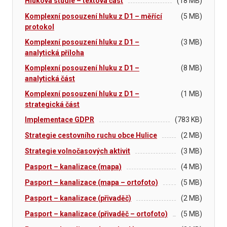
Hluková studie – textová část
(18 MB)
Komplexní posouzení hluku z D1 – měřící
(5 MB)
protokol
Komplexní posouzení hluku z D1 –
(3 MB)
analytická příloha
Komplexní posouzení hluku z D1 –
(8 MB)
analytická část
Komplexní posouzení hluku z D1 –
(1 MB)
strategická část
Implementace GDPR
(783 KB)
Strategie cestovního ruchu obce Hulice
(2 MB)
Strategie volnočasových aktivit
(3 MB)
Pasport – kanalizace (mapa)
(4 MB)
Pasport – kanalizace (mapa – ortofoto)
(5 MB)
Pasport – kanalizace (přivaděč)
(2 MB)
Pasport – kanalizace (přivaděč – ortofoto)
(5 MB)