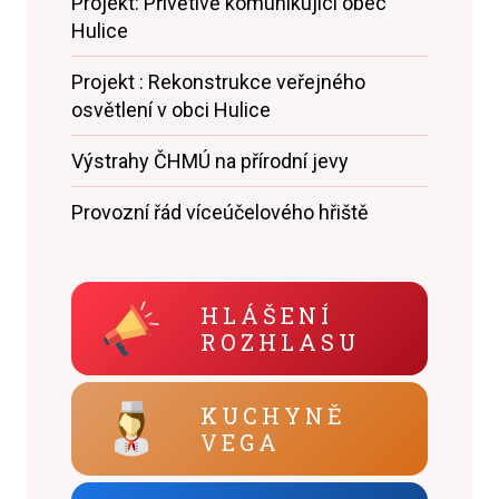
Projekt: Přívětivě komunikující obec
Hulice
Projekt : Rekonstrukce veřejného
osvětlení v obci Hulice
Výstrahy ČHMÚ na přírodní jevy
Provozní řád víceúčelového hřiště
HLÁŠENÍ
ROZHLASU
KUCHYNĚ
VEGA