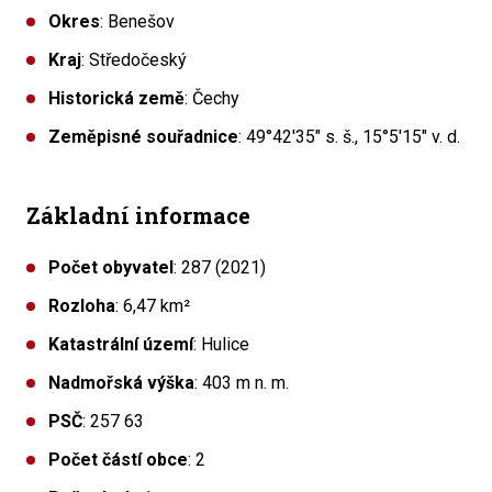
Okres
: Benešov
Kraj
: Středočeský
Historická země
: Čechy
Zeměpisné souřadnice
: 49°42′35″ s. š., 15°5′15″ v. d.
Základní informace
Počet obyvatel
: 287 (2021)
Rozloha
: 6,47 km²
Katastrální území
: Hulice
Nadmořská výška
: 403 m n. m.
PSČ
: 257 63
Počet částí obce
: 2