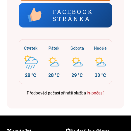
FACEBOOK
STRÁNKA
Čtvrtek
Pátek
Sobota
Neděle
28 °C
28 °C
29 °C
33 °C
Předpověď počasí přináší služba
In-počasí
.