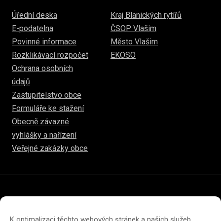
Úřední deska
Kraj Blanických rytířů
E-podatelna
ČSOP Vlašim
Povinné informace
Město Vlašim
Rozklikávací rozpočet
EKOSO
Ochrana osobních
údajů
Zastupitelstvo obce
Formuláře ke stažení
Obecně závazné
vyhlášky a nařízení
Veřejné zakázky obce
© 2026
hulice.cz
Prohlášení o přístupnosti
Prohlášení o ochraně soukromí
K optimalizaci těchto webových stránek a našich služeb