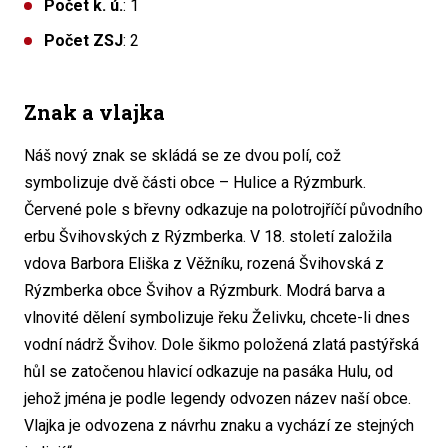
Počet k. ú.
: 1
Počet ZSJ
: 2
Znak a vlajka
Náš nový znak se skládá se ze dvou polí, což
symbolizuje dvě části obce – Hulice a Rýzmburk.
Červené pole s břevny odkazuje na polotrojříčí původního
erbu Švihovských z Rýzmberka. V 18. století založila
vdova Barbora Eliška z Věžníku, rozená Švihovská z
Rýzmberka obce Švihov a Rýzmburk. Modrá barva a
vlnovité dělení symbolizuje řeku Želivku, chcete-li dnes
vodní nádrž Švihov. Dole šikmo položená zlatá pastýřská
hůl se zatočenou hlavicí odkazuje na pasáka Hulu, od
jehož jména je podle legendy odvozen název naší obce.
Vlajka je odvozena z návrhu znaku a vychází ze stejných