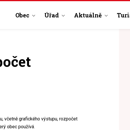
Obec
Úřad
Aktuálně
Turi
počet
, včetně grafického výstupu, rozpočet
erý obec používá.