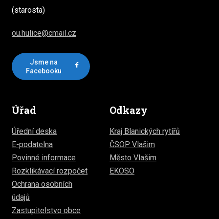
(starosta)
ou.hulice@cmail.cz
Jsme na
Facebooku
Úřad
Odkazy
Úřední deska
Kraj Blanických rytířů
E-podatelna
ČSOP Vlašim
Povinné informace
Město Vlašim
Rozklikávací rozpočet
EKOSO
Ochrana osobních
údajů
Zastupitelstvo obce