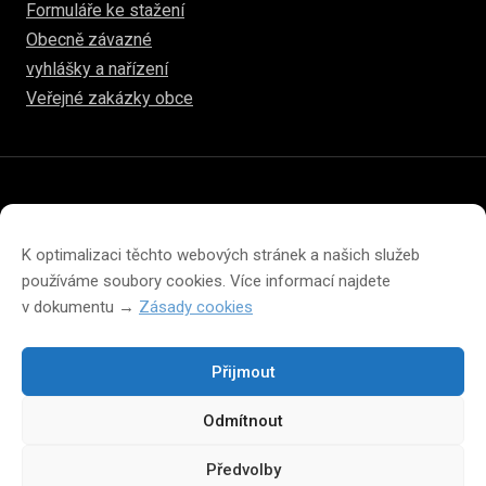
Formuláře ke stažení
Obecně závazné
vyhlášky a nařízení
Veřejné zakázky obce
© 2026
hulice.cz
Prohlášení o přístupnosti
Prohlášení o ochraně soukromí
K optimalizaci těchto webových stránek a našich služeb
Zásady cookies (EU)
používáme soubory cookies. Více informací najdete
v dokumentu →
Zásady cookies
Přijmout
Změna velikosti písma na webu
Odmítnout
A
A
A
Předvolby