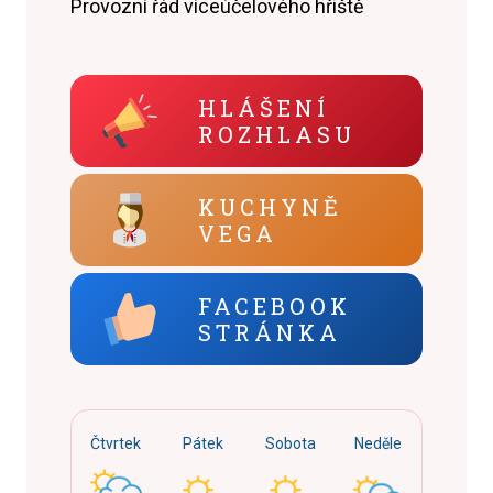
Provozní řád víceúčelového hřiště
HLÁŠENÍ
ROZHLASU
KUCHYNĚ
VEGA
FACEBOOK
STRÁNKA
Čtvrtek
Pátek
Sobota
Neděle