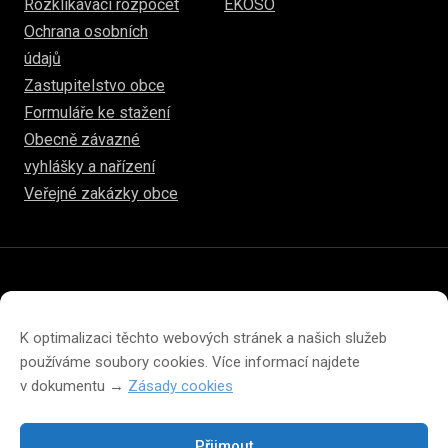
Rozklikávací rozpočet
EKOSO
Ochrana osobních
údajů
Zastupitelstvo obce
Formuláře ke stažení
Obecně závazné
vyhlášky a nařízení
Veřejné zakázky obce
© 2026
hulice.cz
Prohlášení o přístupnosti
Prohlášení o ochraně soukromí
K optimalizaci těchto webových stránek a našich služeb
Zásady cookies (EU)
používáme soubory cookies. Více informací najdete
v dokumentu →
Zásady cookies
Přijmout