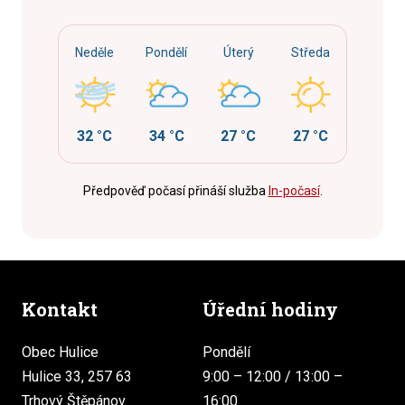
Neděle
Pondělí
Úterý
Středa
32 °C
34 °C
27 °C
27 °C
Předpověď počasí přináší služba
In-počasí
.
Kontakt
Úřední hodiny
Obec Hulice
Pondělí
Hulice 33, 257 63
9:00 – 12:00 / 13:00 –
Trhový Štěpánov
16:00