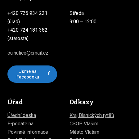
+420 725 934 221
Středa
(úřad)
9:00 – 12:00
+420 724 181 382
(starosta)
ou.hulice@cmail.cz
Jsme na
Facebooku
Úřad
Odkazy
Úřední deska
Kraj Blanických rytířů
E-podatelna
ČSOP Vlašim
Povinné informace
Město Vlašim