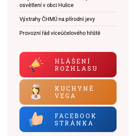
osvětlení v obci Hulice
Výstrahy ČHMÚ na přírodní jevy
Provozní řád víceúčelového hřiště
HLÁŠENÍ
ROZHLASU
KUCHYNĚ
VEGA
FACEBOOK
STRÁNKA