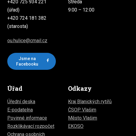
+420 725 934 221
Středa
(úřad)
9:00 – 12:00
+420 724 181 382
(starosta)
ou.hulice@cmail.cz
Jsme na
Facebooku
Úřad
Odkazy
Úřední deska
Kraj Blanických rytířů
E-podatelna
ČSOP Vlašim
Povinné informace
Město Vlašim
Rozklikávací rozpočet
EKOSO
Ochrana osobních