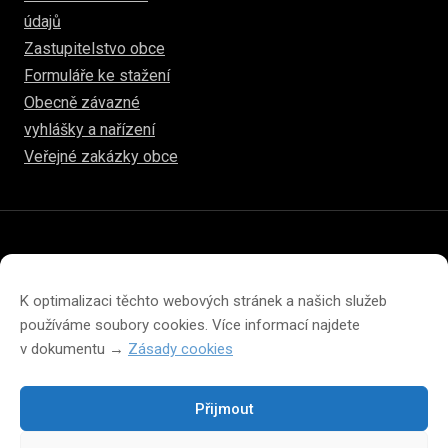
údajů
Zastupitelstvo obce
Formuláře ke stažení
Obecně závazné
vyhlášky a nařízení
Veřejné zakázky obce
© 2026
hulice.cz
Prohlášení o přístupnosti
Prohlášení o ochraně soukromí
K optimalizaci těchto webových stránek a našich služeb
Zásady cookies (EU)
používáme soubory cookies. Více informací najdete
v dokumentu →
Zásady cookies
Přijmout
Změna velikosti písma na webu