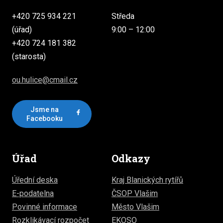
+420 725 934 221
Středa
(úřad)
9:00 – 12:00
+420 724 181 382
(starosta)
ou.hulice@cmail.cz
Jsme na
Facebooku
Úřad
Odkazy
Úřední deska
Kraj Blanických rytířů
E-podatelna
ČSOP Vlašim
Povinné informace
Město Vlašim
Rozklikávací rozpočet
EKOSO