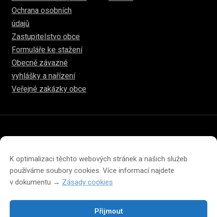
Ochrana osobních
údajů
Zastupitelstvo obce
Formuláře ke stažení
Obecně závazné
vyhlášky a nařízení
Veřejné zakázky obce
© 2026
hulice.cz
Prohlášení o přístupnosti
Prohlášení o ochraně soukromí
K optimalizaci těchto webových stránek a našich služeb
Zásady cookies (EU)
používáme soubory cookies. Více informací najdete
v dokumentu →
Zásady cookies
Přijmout