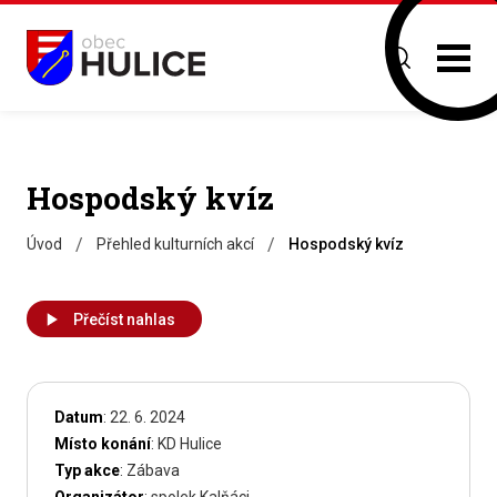
Hospodský kvíz
/
/
Úvod
Přehled kulturních akcí
Hospodský kvíz
Přečíst nahlas
Datum
: 22. 6. 2024
Místo konání
: KD Hulice
Typ akce
: Zábava