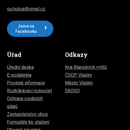
ou.hulice@cmail.cz
Jsme na
Facebooku
Úřad
Odkazy
Úřední deska
Kraj Blanických rytířů
E-podatelna
ČSOP Vlašim
Povinné informace
Město Vlašim
Rozklikávací rozpočet
EKOSO
Ochrana osobních
údajů
Zastupitelstvo obce
Formuláře ke stažení
Obecně závazné