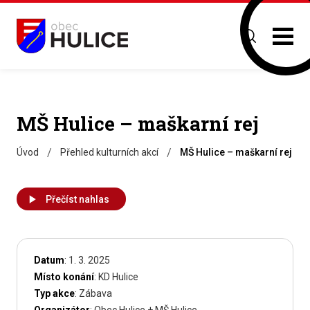
MŠ Hulice – maškarní rej
/
/
Úvod
Přehled kulturních akcí
MŠ Hulice – maškarní rej
Přečíst nahlas
Datum
: 1. 3. 2025
Místo konání
: KD Hulice
Typ akce
: Zábava