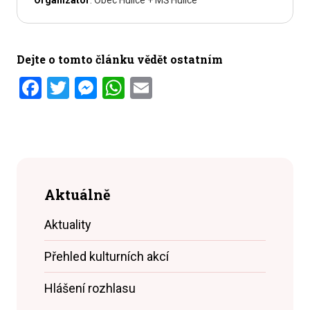
Organizátor
: Obec Hulice + MŠ Hulice
Dejte o tomto článku vědět ostatním
Facebook
Twitter
Messenger
WhatsApp
Email
Aktuálně
Aktuality
Přehled kulturních akcí
Hlášení rozhlasu