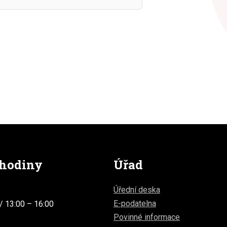
 hodiny
Úřad
Úřední deska
E-podatelna
/ 13:00 – 16:00
Povinné informace