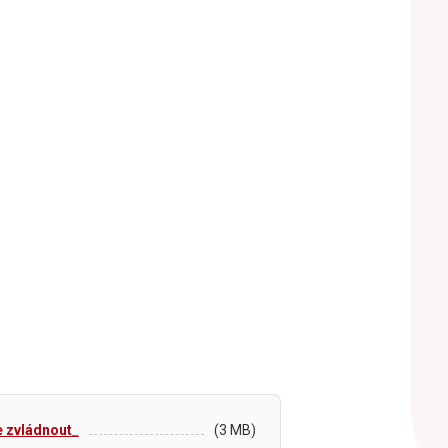
je zvládnout_
(3 MB)