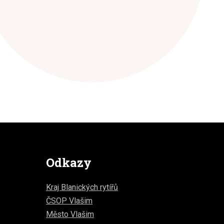
Odkazy
Kraj Blanických rytířů
ČSOP Vlašim
Město Vlašim