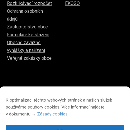
Rozklikávací rozpočet
EKOSO
Ochrana osobních
údajů
Zastupitelstvo obce
Formuláře ke stažení
Obecně závazné
vyhlášky a nařízení
Veřejné zakázky obce
© 2026
hulice.cz
Prohlášení o přístupnosti
Prohlášení o ochraně soukromí
K optimalizaci těchto webových stránek a našich služeb
Zásady cookies (EU)
používáme soubory cookies. Více informací najdete
v dokumentu →
Zásady cookies