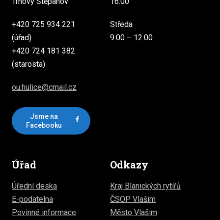
Trhový Štěpánov
16:00
+420 725 934 221
Středa
(úřad)
9:00 – 12:00
+420 724 181 382
(starosta)
ou.hulice@cmail.cz
Jsme na
Facebooku
Úřad
Odkazy
Úřední deska
Kraj Blanických rytířů
E-podatelna
ČSOP Vlašim
Povinné informace
Město Vlašim