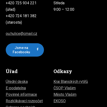
+420 725 934 221
Středa
(úřad)
9:00 – 12:00
+420 724 181 382
(starosta)
ou.hulice@cmail.cz
Jsme na
Facebooku
Úřad
Odkazy
Úřední deska
Kraj Blanických rytířů
E-podatelna
ČSOP Vlašim
Povinné informace
Město Vlašim
Rozklikávací rozpočet
EKOSO