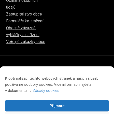
Ochrana osobních
údajů
Zastupitelstvo obce
Formuláře ke stažení
Obecně závazné
vyhlášky a nařízení
Veřejné zakázky obce
© 2026
hulice.cz
Prohlášení o přístupnosti
Prohlášení o ochraně soukromí
K optimalizaci těchto webových stránek a našich služeb
Zásady cookies (EU)
používáme soubory cookies. Více informací najdete
v dokumentu →
Zásady cookies
Přijmout
Změna velikosti písma na webu