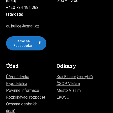
(úřad)
9:00 – 12:00
+420 724 181 382
(starosta)
ou.hulice@cmail.cz
Jsme na
Facebooku
Úřad
Odkazy
Úřední deska
Kraj Blanických rytířů
E-podatelna
ČSOP Vlašim
Povinné informace
Město Vlašim
Rozklikávací rozpočet
EKOSO
Ochrana osobních
údajů