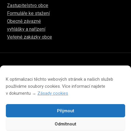
Zastupitelstvo obce
Formuláře ke stažení
Obecně závazné
vyhlášky a nařízení
Veřejné zakázky obce
© 2026
hulice.cz
Prohlášení o přístupnosti
Prohlášení o ochraně soukromí
K optimalizaci těchto webových stránek a našich služeb
Zásady cookies (EU)
používáme soubory cookies. Více informací najdete
v dokumentu →
Zásady cookies
Přijmout
Změna velikosti písma na webu
Odmítnout
A
A
A