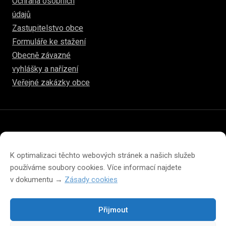
Ochrana osobních
údajů
Zastupitelstvo obce
Formuláře ke stažení
Obecně závazné
vyhlášky a nařízení
Veřejné zakázky obce
© 2026
hulice.cz
Prohlášení o přístupnosti
Prohlášení o ochraně soukromí
K optimalizaci těchto webových stránek a našich služeb
Zásady cookies (EU)
používáme soubory cookies. Více informací najdete
v dokumentu →
Zásady cookies
Přijmout
Změna velikosti písma na webu