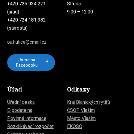
+420 725 934 221
Středa
(úřad)
9:00 – 12:00
+420 724 181 382
(starosta)
ou.hulice@cmail.cz
Jsme na
Facebooku
Úřad
Odkazy
Úřední deska
Kraj Blanických rytířů
E-podatelna
ČSOP Vlašim
Povinné informace
Město Vlašim
Rozklikávací rozpočet
EKOSO