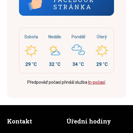
STRÁNKA
Sobota
Neděle
Pondělí
Úterý
29 °C
32 °C
34 °C
29 °C
Předpověď počasí přináší služba
In-počasí
.
Kontakt
Úřední hodiny