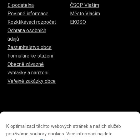
E-podatelna
ČSOP Vlašim
Povinné informace
Město Vlašim
Rozklikávací rozpočet
EKOSO
Ochrana osobních
údajů
Zastupitelstvo obce
Formuláře ke stažení
Obecně závazné
vyhlášky a nařízení
Veřejné zakázky obce
© 2026
hulice.cz
Prohlášení o přístupnosti
Prohlášení o ochraně soukromí
K optimalizaci těchto webových stránek a našich služeb
Zásady cookies (EU)
používáme soubory cookies. Více informací najdete