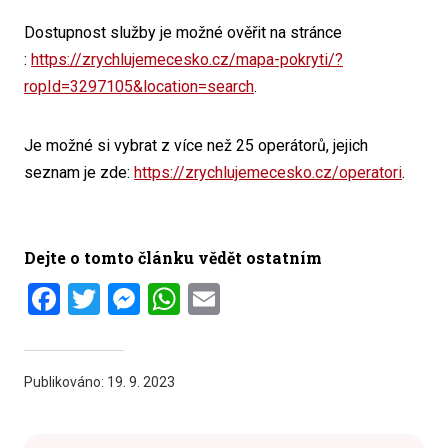
Dostupnost služby je možné ověřit na stránce
:
https://zrychlujemecesko.cz/mapa-pokryti/?
ropId=3297105&location=search
.
Je možné si vybrat z více než 25 operátorů, jejich
seznam je zde:
https://zrychlujemecesko.cz/operatori
.
Dejte o tomto článku vědět ostatním
Facebook
Twitter
Messenger
WhatsApp
Email
Publikováno:
19. 9. 2023