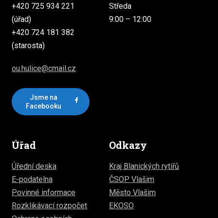
+420 725 934 221
Středa
(úřad)
9:00 – 12:00
+420 724 181 382
(starosta)
ou.hulice@cmail.cz
Jsme na
Facebooku
Úřad
Odkazy
Úřední deska
Kraj Blanických rytířů
E-podatelna
ČSOP Vlašim
Povinné informace
Město Vlašim
Rozklikávací rozpočet
EKOSO