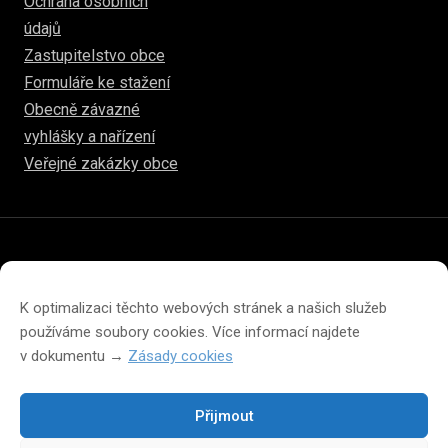
Ochrana osobních
údajů
Zastupitelstvo obce
Formuláře ke stažení
Obecně závazné
vyhlášky a nařízení
Veřejné zakázky obce
© 2026
hulice.cz
Prohlášení o přístupnosti
Prohlášení o ochraně soukromí
K optimalizaci těchto webových stránek a našich služeb
Zásady cookies (EU)
používáme soubory cookies. Více informací najdete
v dokumentu →
Zásady cookies
Přijmout
Změna velikosti písma na webu