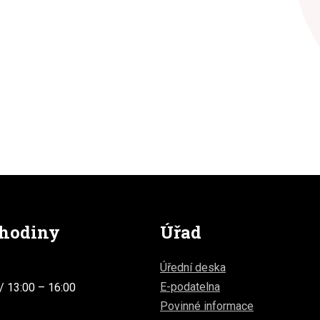
 hodiny
Úřad
Úřední deska
E-podatelna
/ 13:00 – 16:00
Povinné informace