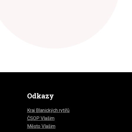
Odkazy
Kraj Blanických rytířů
ČSOP Vlašim
Město Vlašim