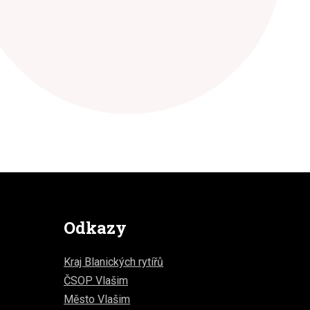
Odkazy
Kraj Blanických rytířů
ČSOP Vlašim
Město Vlašim