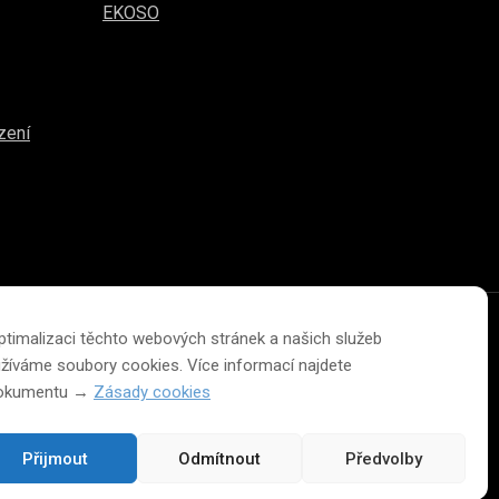
EKOSO
zení
ptimalizaci těchto webových stránek a našich služeb
Změna velikosti písma na webu
žíváme soubory cookies. Více informací najdete
dokumentu →
Zásady cookies
A
A
A
Přijmout
Odmítnout
Předvolby