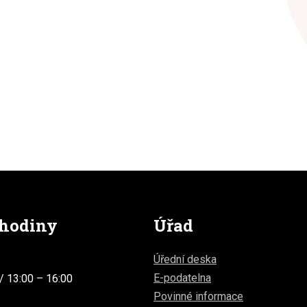
 hodiny
Úřad
Úřední deska
E-podatelna
/ 13:00 – 16:00
Povinné informace