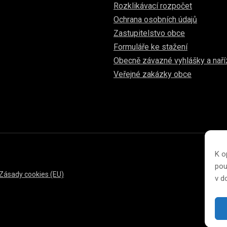
Rozklikávací rozpočet
Ochrana osobních údajů
Zastupitelstvo obce
Formuláře ke stažení
Obecně závazné vyhlášky a naří
Veřejné zakázky obce
K o
pou
Zásady cookies (EU)
v 