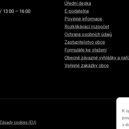
Úřední deska
E-podatelna
/ 13:00 – 16:00
Povinné informace
Rozklikávací rozpočet
Ochrana osobních údajů
Zastupitelstvo obce
Formuláře ke stažení
Obecně závazné vyhlášky a naří
Veřejné zakázky obce
K o
pou
Zásady cookies (EU)
v 