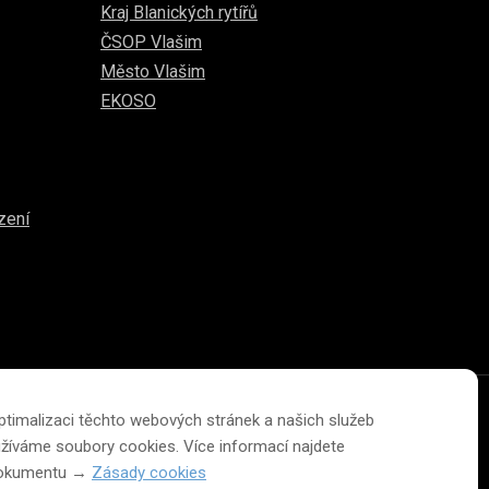
Kraj Blanických rytířů
ČSOP Vlašim
Město Vlašim
EKOSO
zení
ptimalizaci těchto webových stránek a našich služeb
Změna velikosti písma na webu
žíváme soubory cookies. Více informací najdete
dokumentu →
Zásady cookies
A
A
A