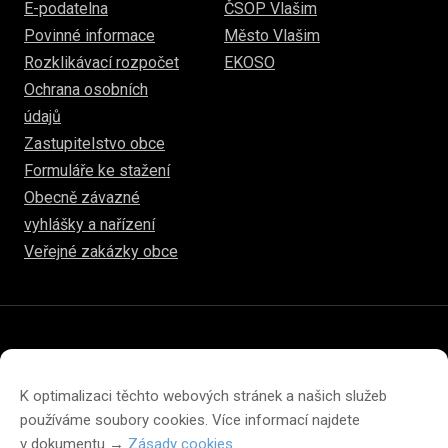
E-podatelna
ČSOP Vlašim
Povinné informace
Město Vlašim
Rozklikávací rozpočet
EKOSO
Ochrana osobních
údajů
Zastupitelstvo obce
Formuláře ke stažení
Obecně závazné
vyhlášky a nařízení
Veřejné zakázky obce
© 2026
hulice.cz
Prohlášení o přístupnosti
Prohlášení o ochraně soukromí
K optimalizaci těchto webových stránek a našich služeb
Zásady cookies (EU)
používáme soubory cookies. Více informací najdete
v dokumentu →
Zásady cookies