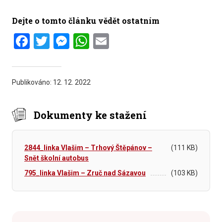
Dejte o tomto článku vědět ostatním
Facebook
Twitter
Messenger
WhatsApp
Email
Publikováno:
12. 12. 2022
Dokumenty ke stažení
2844_linka Vlašim – Trhový Štěpánov –
(111 KB)
Snět školní autobus
795_linka Vlašim – Zruč nad Sázavou
(103 KB)