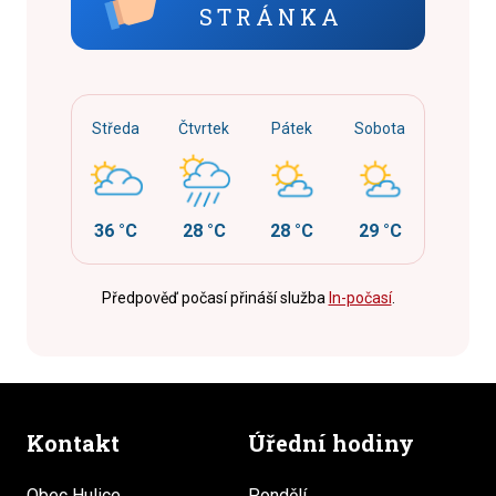
STRÁNKA
Středa
Čtvrtek
Pátek
Sobota
36 °C
28 °C
28 °C
29 °C
Předpověď počasí přináší služba
In-počasí
.
Kontakt
Úřední hodiny
Obec Hulice
Pondělí