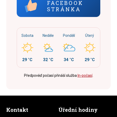
FACEBOOK
STRÁNKA
Sobota
Neděle
Pondělí
Úterý
29 °C
32 °C
34 °C
29 °C
Předpověď počasí přináší služba
In-počasí
.
Kontakt
Úřední hodiny