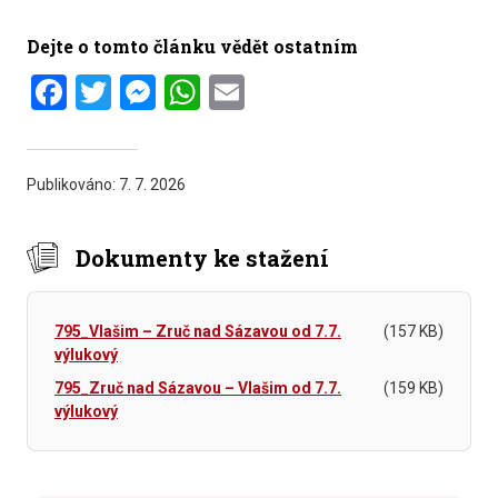
Dejte o tomto článku vědět ostatním
Facebook
Twitter
Messenger
WhatsApp
Email
Publikováno:
7. 7. 2026
Dokumenty ke stažení
795_Vlašim – Zruč nad Sázavou od 7.7.
(157 KB)
výlukový
795_Zruč nad Sázavou – Vlašim od 7.7.
(159 KB)
výlukový