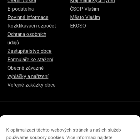
Úřední deska
Kraj Blanických rytířů
E-podatelna
ČSOP Vlašim
Povinné informace
Město Vlašim
Rozklikávací rozpočet
EKOSO
Ochrana osobních
údajů
Zastupitelstvo obce
Formuláře ke stažení
Obecně závazné
vyhlášky a nařízení
Veřejné zakázky obce
© 2026
hulice.cz
Prohlášení o přístupnosti
Prohlášení o ochraně soukromí
K optimalizaci těchto webových stránek a našich služeb
Zásady cookies (EU)
používáme soubory cookies. Více informací najdete