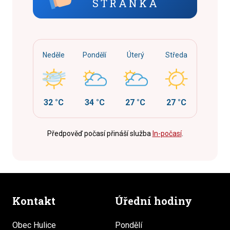
STRÁNKA
Neděle
Pondělí
Úterý
Středa
32 °C
34 °C
27 °C
27 °C
Předpověď počasí přináší služba
In-počasí
.
Kontakt
Úřední hodiny
Obec Hulice
Pondělí