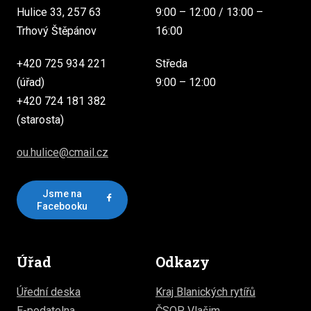
Hulice 33, 257 63
9:00 – 12:00 / 13:00 –
Trhový Štěpánov
16:00
+420 725 934 221
Středa
(úřad)
9:00 – 12:00
+420 724 181 382
(starosta)
ou.hulice@cmail.cz
Jsme na
Facebooku
Úřad
Odkazy
Úřední deska
Kraj Blanických rytířů
E-podatelna
ČSOP Vlašim