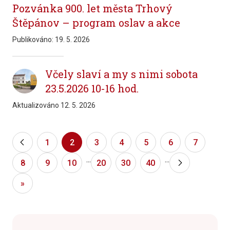
Pozvánka 900. let města Trhový
Štěpánov – program oslav a akce
Publikováno:
19. 5. 2026
Včely slaví a my s nimi sobota
23.5.2026 10-16 hod.
Aktualizováno
12. 5. 2026
«
1
2
3
4
5
6
7
...
...
8
9
10
20
30
40
»
»