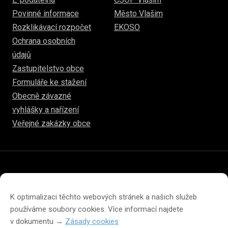
Povinné informace
Město Vlašim
Rozklikávací rozpočet
EKOSO
Ochrana osobních
údajů
Zastupitelstvo obce
Formuláře ke stažení
Obecně závazné
vyhlášky a nařízení
Veřejné zakázky obce
© 2026
hulice.cz
Prohlášení o přístupnosti
Prohlášení o ochraně soukromí
K optimalizaci těchto webových stránek a našich služeb
Zásady cookies (EU)
používáme soubory cookies. Více informací najdete
v dokumentu →
Zásady cookies