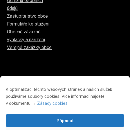
Ochrana osobních
údajů
Zastupitelstvo obce
Formuláře ke stažení
Obecně závazné
vyhlášky a nařízení
Veřejné zakázky obce
© 2026
hulice.cz
Prohlášení o přístupnosti
Prohlášení o ochraně soukromí
K optimalizaci těchto webových stránek a našich služeb
Zásady cookies (EU)
používáme soubory cookies. Více informací najdete
v dokumentu →
Zásady cookies
Přijmout
Změna velikosti písma na webu