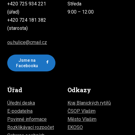
+420 725 934 221
Středa
(úřad)
9:00 – 12:00
+420 724 181 382
(starosta)
ou.hulice@cmail.cz
Jsme na
Facebooku
Úřad
Odkazy
Úřední deska
Kraj Blanických rytířů
E-podatelna
ČSOP Vlašim
Povinné informace
Město Vlašim
Rozklikávací rozpočet
EKOSO