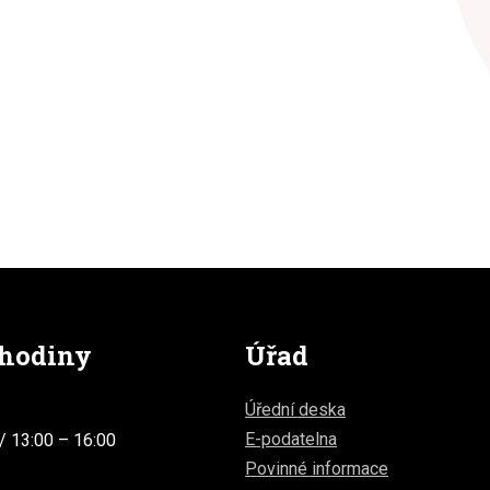
 hodiny
Úřad
Úřední deska
E-podatelna
/ 13:00 – 16:00
Povinné informace