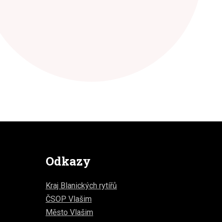
Odkazy
Kraj Blanických rytířů
ČSOP Vlašim
Město Vlašim