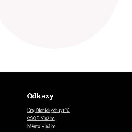
Odkazy
Kraj Blanických rytířů
ČSOP Vlašim
Město Vlašim