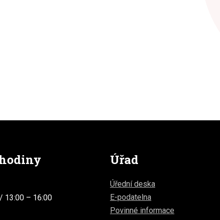
 hodiny
Úřad
Úřední deska
E-podatelna
/ 13:00 – 16:00
Povinné informace