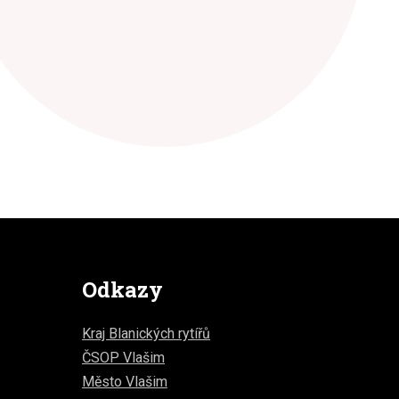
Odkazy
Kraj Blanických rytířů
ČSOP Vlašim
Město Vlašim