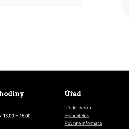
 hodiny
Úřad
Úřední deska
E-podatelna
/ 13:00 – 16:00
Povinné informace