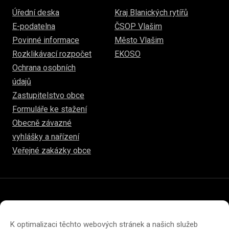
Úřední deska
Kraj Blanických rytířů
E-podatelna
ČSOP Vlašim
Povinné informace
Město Vlašim
Rozklikávací rozpočet
EKOSO
Ochrana osobních
údajů
Zastupitelstvo obce
Formuláře ke stažení
Obecně závazné
vyhlášky a nařízení
Veřejné zakázky obce
© 2026
hulice.cz
Prohlášení o přístupnosti
Prohlášení o ochraně soukromí
K optimalizaci těchto webových stránek a našich služeb