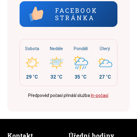
FACEBOOK
STRÁNKA
Sobota
Neděle
Pondělí
Úterý
29 °C
32 °C
35 °C
27 °C
Předpověď počasí přináší služba
In-počasí
.
Kontakt
Úřední hodiny