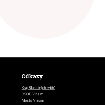
Odkazy
Kraj Blanických rytířů
ČSOP Vlašim
Město Vlašim