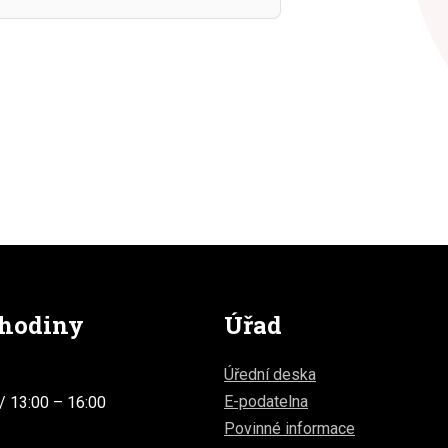
 hodiny
Úřad
Úřední deska
E-podatelna
/ 13:00 – 16:00
Povinné informace