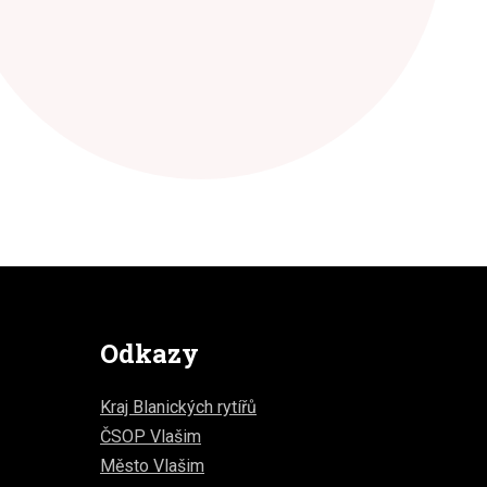
Odkazy
Kraj Blanických rytířů
ČSOP Vlašim
Město Vlašim