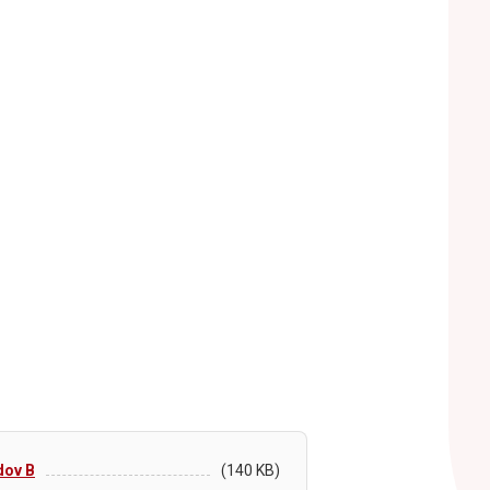
dov B
(140 KB)