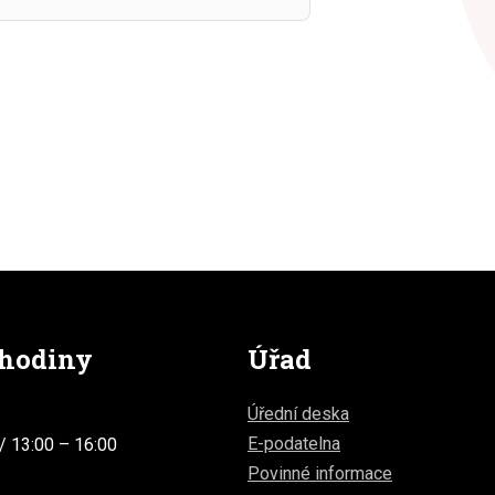
 hodiny
Úřad
Úřední deska
E-podatelna
/ 13:00 – 16:00
Povinné informace