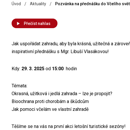
/
/
Úvod
Aktuality
Pozvánka na přednášku do Včelího svět
Přečíst nahlas
Jak uspořádat zahradu, aby byla krásná, užitečná a zároveň 
inspirativní přednášku s Mgr. Libuší Vlasákovou!
Kdy:
29. 3. 2025
od
15:00
hodin
Témata:
Okrasná, užitková i jedlá zahrada – lze je propojit?
Bioochrana proti chorobám a škůdcům
Jak pomoci včelám ve vlastní zahradě
Těšíme se na vás na první akci letošní turistické sezóny!