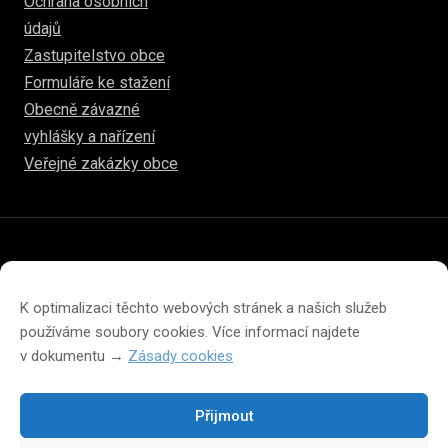
Ochrana osobních
údajů
Zastupitelstvo obce
Formuláře ke stažení
Obecně závazné
vyhlášky a nařízení
Veřejné zakázky obce
© 2026
hulice.cz
Prohlášení o přístupnosti
Prohlášení o ochraně soukromí
K optimalizaci těchto webových stránek a našich služeb
Zásady cookies (EU)
používáme soubory cookies. Více informací najdete
v dokumentu →
Zásady cookies
Přijmout
Změna velikosti písma na webu