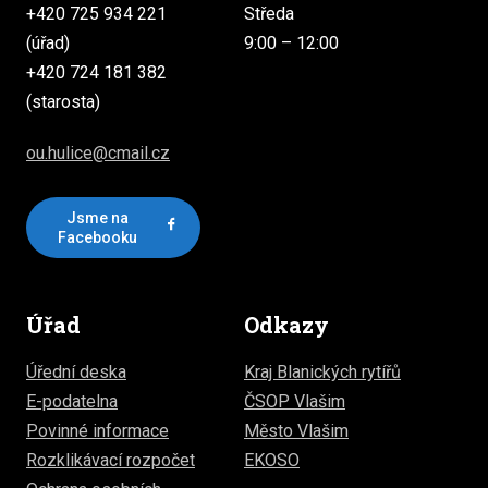
+420 725 934 221
Středa
(úřad)
9:00 – 12:00
+420 724 181 382
(starosta)
ou.hulice@cmail.cz
Jsme na
Facebooku
Úřad
Odkazy
Úřední deska
Kraj Blanických rytířů
E-podatelna
ČSOP Vlašim
Povinné informace
Město Vlašim
Rozklikávací rozpočet
EKOSO