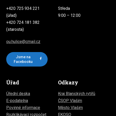
+420 725 934 221
Středa
(úřad)
9:00 – 12:00
+420 724 181 382
(starosta)
ou.hulice@cmail.cz
Jsme na
Facebooku
Úřad
Odkazy
Úřední deska
Kraj Blanických rytířů
E-podatelna
ČSOP Vlašim
Povinné informace
Město Vlašim
Rozklikávací rozpočet
EKOSO