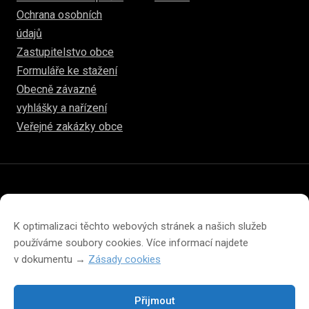
Ochrana osobních
údajů
Zastupitelstvo obce
Formuláře ke stažení
Obecně závazné
vyhlášky a nařízení
Veřejné zakázky obce
© 2026
hulice.cz
Prohlášení o přístupnosti
Prohlášení o ochraně soukromí
K optimalizaci těchto webových stránek a našich služeb
Zásady cookies (EU)
používáme soubory cookies. Více informací najdete
v dokumentu →
Zásady cookies
Přijmout