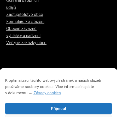
Ochrana osobních
údajů
Zastupitelstvo obce
Formuláře ke stažení
Obecně závazné
vyhlášky a nařízení
Veřejné zakázky obce
© 2026
hulice.cz
Prohlášení o přístupnosti
Prohlášení o ochraně soukromí
K optimalizaci těchto webových stránek a našich služeb
Zásady cookies (EU)
používáme soubory cookies. Více informací najdete
v dokumentu →
Zásady cookies
Přijmout
Změna velikosti písma na webu