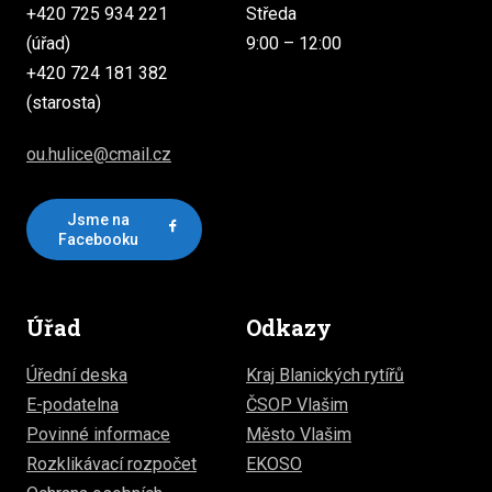
+420 725 934 221
Středa
(úřad)
9:00 – 12:00
+420 724 181 382
(starosta)
ou.hulice@cmail.cz
Jsme na
Facebooku
Úřad
Odkazy
Úřední deska
Kraj Blanických rytířů
E-podatelna
ČSOP Vlašim
Povinné informace
Město Vlašim
Rozklikávací rozpočet
EKOSO