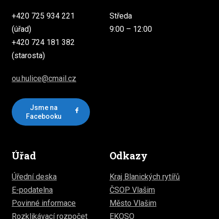
+420 725 934 221
Středa
(úřad)
9:00 – 12:00
+420 724 181 382
(starosta)
ou.hulice@cmail.cz
Jsme na
Facebooku
Úřad
Odkazy
Úřední deska
Kraj Blanických rytířů
E-podatelna
ČSOP Vlašim
Povinné informace
Město Vlašim
Rozklikávací rozpočet
EKOSO