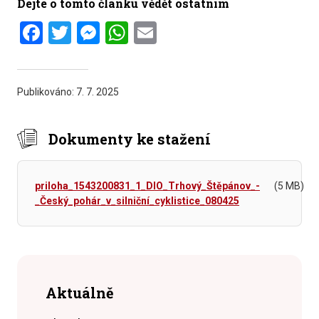
Dejte o tomto článku vědět ostatním
Facebook
Twitter
Messenger
WhatsApp
Email
Publikováno:
7. 7. 2025
Dokumenty ke stažení
priloha_1543200831_1_DIO_Trhový_Štěpánov_-
(5 MB)
_Český_pohár_v_silniční_cyklistice_080425
Aktuálně