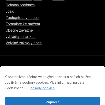
Ochrana osobních
údajů
Zastupitelstvo obce
Formuláře ke stažení
Obecně závazné
vyhlášky a nařízení
Veřejné zakázky obce
© 2026
hulice.cz
Prohlášení o přístupnosti
Prohlášení o ochraně soukromí
K optimalizaci těchto webových stránek a našich služeb
Zásady cookies (EU)
používáme soubory cookies. Více informací najdete
v dokumentu →
Zásady cookies
Přijmout