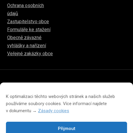
Ochrana osobních
údajů
Zastupitelstvo obce
Formuláře ke stažení
Obecně závazné
vyhlášky a nařízení
Veřejné zakázky obce
© 2026
hulice.cz
Prohlášení o přístupnosti
Prohlášení o ochraně soukromí
K optimalizaci těchto webových stránek a našich služeb
Zásady cookies (EU)
používáme soubory cookies. Více informací najdete
v dokumentu →
Zásady cookies
Přijmout