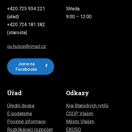
+420 725 934 221
Středa
(úřad)
9:00 – 12:00
+420 724 181 382
(starosta)
ou.hulice@cmail.cz
Jsme na
Facebooku
Úřad
Odkazy
Úřední deska
Kraj Blanických rytířů
E-podatelna
ČSOP Vlašim
Povinné informace
Město Vlašim
Rozklikávací rozpočet
EKOSO