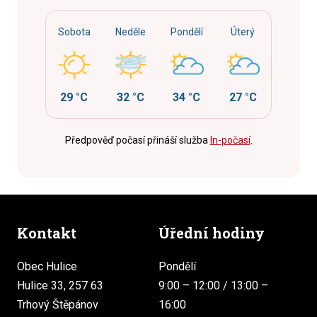
Sobota
Neděle
Pondělí
Úterý
29 °C
32 °C
34 °C
27 °C
Předpověď počasí přináší služba
In-počasí
.
Kontakt
Úřední hodiny
Obec Hulice
Pondělí
Hulice 33, 257 63
9:00 – 12:00 / 13:00 –
Trhový Štěpánov
16:00