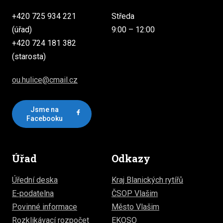
+420 725 934 221
Středa
(úřad)
9:00 – 12:00
+420 724 181 382
(starosta)
ou.hulice@cmail.cz
Jsme na
Facebooku
Úřad
Odkazy
Úřední deska
Kraj Blanických rytířů
E-podatelna
ČSOP Vlašim
Povinné informace
Město Vlašim
Rozklikávací rozpočet
EKOSO