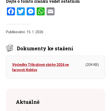
Dejte o tomto článku vědět ostatním
Facebook
Twitter
Messenger
WhatsApp
Email
Publikováno:
15. 1. 2026
Dokumenty ke stažení
Výsledky Tříkrálové sbírky 2026 ve
(204 KB)
farnosti Keblov
Aktuálně