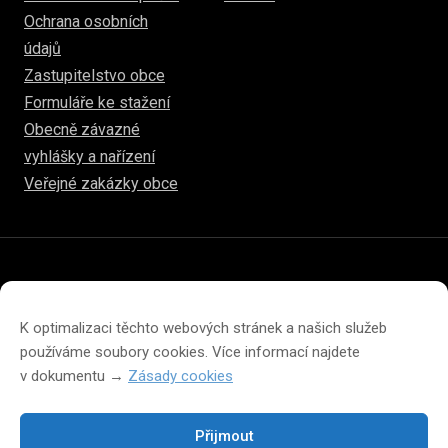
Ochrana osobních
údajů
Zastupitelstvo obce
Formuláře ke stažení
Obecně závazné
vyhlášky a nařízení
Veřejné zakázky obce
© 2026
hulice.cz
Prohlášení o přístupnosti
Prohlášení o ochraně soukromí
K optimalizaci těchto webových stránek a našich služeb
Zásady cookies (EU)
používáme soubory cookies. Více informací najdete
v dokumentu →
Zásady cookies
Přijmout