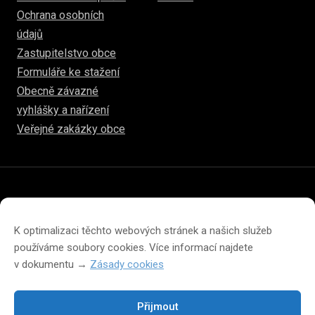
Ochrana osobních
údajů
Zastupitelstvo obce
Formuláře ke stažení
Obecně závazné
vyhlášky a nařízení
Veřejné zakázky obce
© 2026
hulice.cz
Prohlášení o přístupnosti
Prohlášení o ochraně soukromí
K optimalizaci těchto webových stránek a našich služeb
Zásady cookies (EU)
používáme soubory cookies. Více informací najdete
v dokumentu →
Zásady cookies
Přijmout