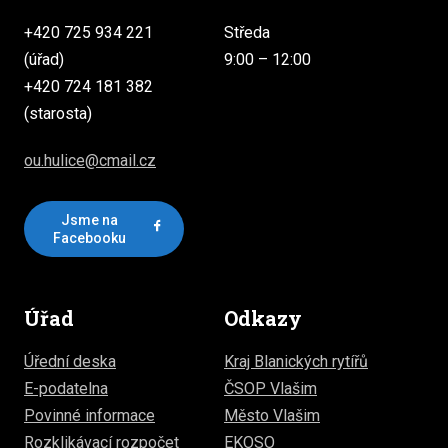
+420 725 934 221
Středa
(úřad)
9:00 – 12:00
+420 724 181 382
(starosta)
ou.hulice@cmail.cz
Jsme na
Facebooku
Úřad
Odkazy
Úřední deska
Kraj Blanických rytířů
E-podatelna
ČSOP Vlašim
Povinné informace
Město Vlašim
Rozklikávací rozpočet
EKOSO