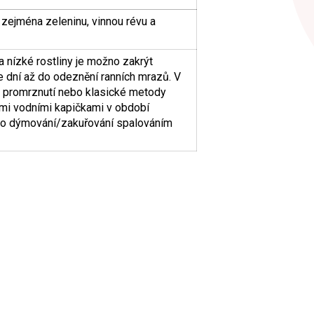
zejména zeleninu, vinnou révu a
nízké rostliny je možno zakrýt
ce dní až do odeznění ranních mrazů. V
i promrznutí nebo klasické metody
ými vodními kapičkami v období
ebo dýmování/zakuřování spalováním