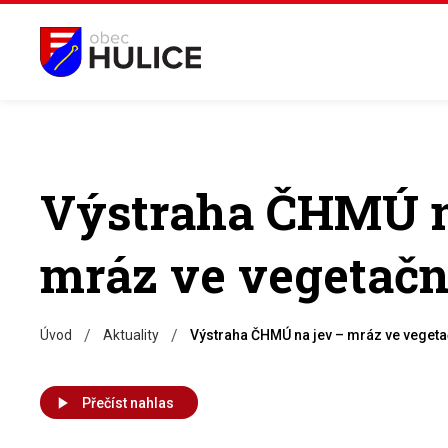
Výstraha ČHMÚ n
mráz ve vegetač
/
/
Úvod
Aktuality
Výstraha ČHMÚ na jev – mráz ve veget
Přečíst nahlas