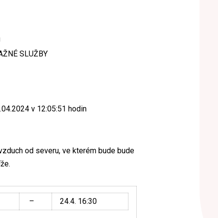
Ú
AŽNÉ SLUŽBY
.04.2024 v 12:05:51 hodin
vzduch od severu, ve kterém bude bude
že.
–
24.4. 16:30