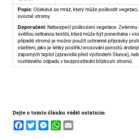
Popis:
Očekává se mráz, který může poškodit vegetaci, 
ovocné stromy.
Doporučení:
Nebezpečí poškození vegetace. Zeleninu a 
světlou netkanou textilií, která může být ponechána i ví
případě stromů je možno použít ochranné přípravky prot
ošetření, jako je lehký postřik/orosování porostů drobn
záporných teplot (zpravidla před východem Slunce), n
rostlinného odpadu v bezprostřední blízkosti stromů.
Dejte o tomto článku vědět ostatním
Facebook
Twitter
Messenger
WhatsApp
Email