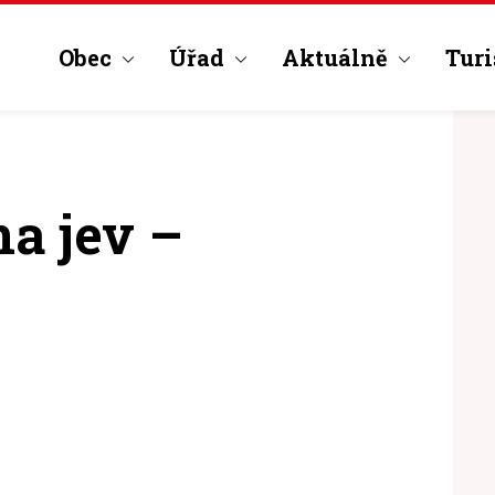
Obec
Úřad
Aktuálně
Turi
a jev –