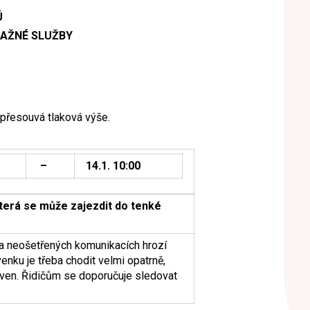
Ú
AŽNÉ SLUŽBY
řesouvá tlaková výše.
–
14.1. 10:00
která se může zajezdit do tenké
a neošetřených komunikacích hrozí
nku je třeba chodit velmi opatrně,
 ven. Řidičům se doporučuje sledovat