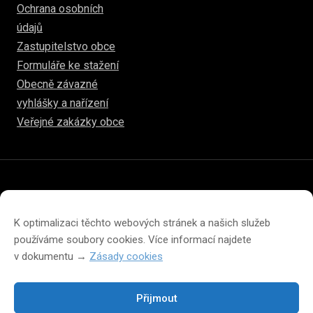
Ochrana osobních
údajů
Zastupitelstvo obce
Formuláře ke stažení
Obecně závazné
vyhlášky a nařízení
Veřejné zakázky obce
© 2026
hulice.cz
Prohlášení o přístupnosti
Prohlášení o ochraně soukromí
K optimalizaci těchto webových stránek a našich služeb
Zásady cookies (EU)
používáme soubory cookies. Více informací najdete
v dokumentu →
Zásady cookies
Přijmout