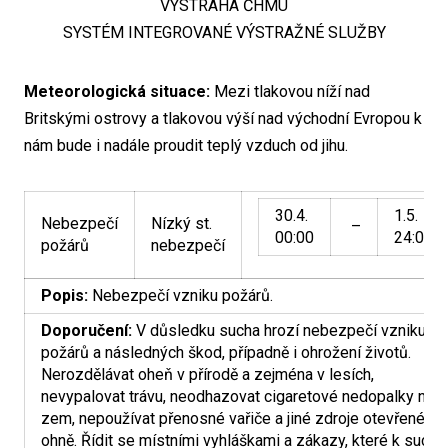
VÝSTRAHA ČHMÚ
SYSTÉM INTEGROVANÉ VÝSTRAŽNÉ SLUŽBY
Meteorologická situace:
Mezi tlakovou níží nad
Britskými ostrovy a tlakovou výší nad východní Evropou k
nám bude i nadále proudit teplý vzduch od jihu.
30.4.
1.5.
Nebezpečí
Nízký st.
–
00:00
24:00
požárů
nebezpečí
Popis:
Nebezpečí vzniku požárů.
Doporučení:
V důsledku sucha hrozí nebezpečí vzniku
požárů a následných škod, případně i ohrožení životů.
Nerozdělávat oheň v přírodě a zejména v lesích,
nevypalovat trávu, neodhazovat cigaretové nedopalky na
zem, nepoužívat přenosné vařiče a jiné zdroje otevřeného
ohně. Řídit se místními vyhláškami a zákazy, které k suchu