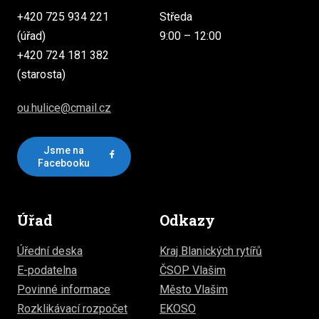
+420 725 934 221
Středa
(úřad)
9:00 – 12:00
+420 724 181 382
(starosta)
ou.hulice@cmail.cz
Jsme na
Facebooku
Úřad
Odkazy
Úřední deska
Kraj Blanických rytířů
E-podatelna
ČSOP Vlašim
Povinné informace
Město Vlašim
Rozklikávací rozpočet
EKOSO