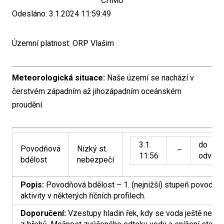
ČHMÚ
Odesláno: 3.1.2024 11:59:49
Územní platnost: ORP Vlašim
Meteorologická situace:
Naše území se nachází v
čerstvém západním až jihozápadním oceánském
proudění.
3.1.
do
Povodňová
Nízký st.
–
11:56
odvolá
bdělost
nebezpečí
Popis:
Povodňová bdělost – 1. (nejnižší) stupeň povodňo
aktivity v některých říčních profilech.
Doporučení:
Vzestupy hladin řek, kdy se voda ještě nevyl