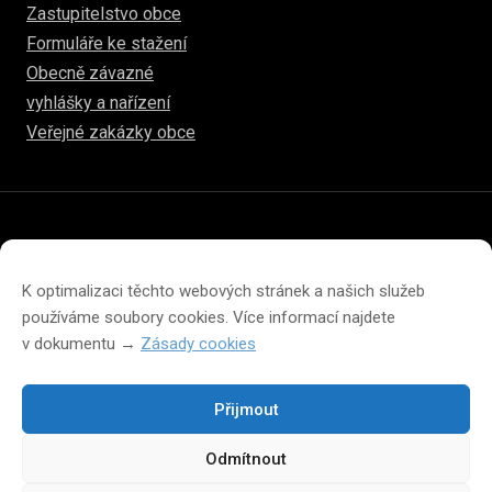
Zastupitelstvo obce
Formuláře ke stažení
Obecně závazné
vyhlášky a nařízení
Veřejné zakázky obce
© 2026
hulice.cz
Prohlášení o přístupnosti
Prohlášení o ochraně soukromí
K optimalizaci těchto webových stránek a našich služeb
Zásady cookies (EU)
používáme soubory cookies. Více informací najdete
v dokumentu →
Zásady cookies
Přijmout
Změna velikosti písma na webu
Odmítnout
A
A
A