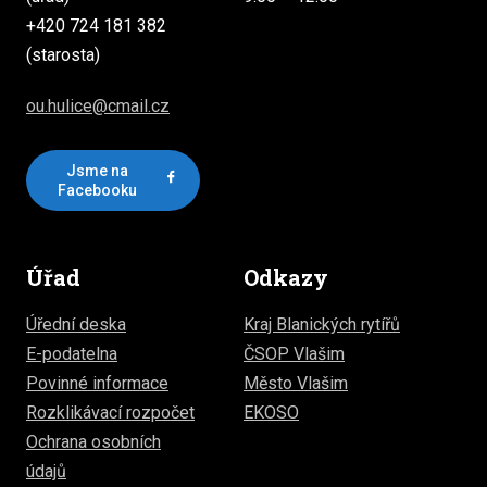
+420 724 181 382
(starosta)
ou.hulice@cmail.cz
Jsme na
Facebooku
Úřad
Odkazy
Úřední deska
Kraj Blanických rytířů
E-podatelna
ČSOP Vlašim
Povinné informace
Město Vlašim
Rozklikávací rozpočet
EKOSO
Ochrana osobních
údajů