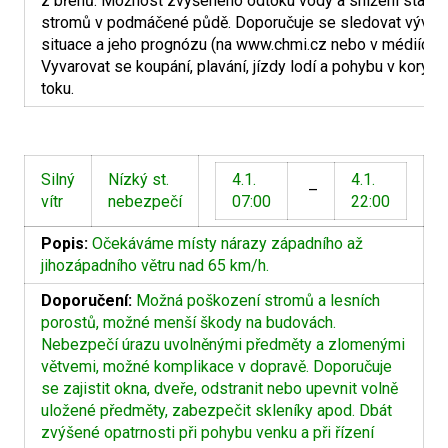
z břehů. Možnost zvýšeného odtoku vody a snížení stabili
stromů v podmáčené půdě. Doporučuje se sledovat vývoj
situace a jeho prognózu (na www.chmi.cz nebo v médiích).
Vyvarovat se koupání, plavání, jízdy lodí a pohybu v korytě
toku.
Silný
Nízký st.
4.1.
4.1.
–
vítr
nebezpečí
07:00
22:00
Popis:
Očekáváme místy nárazy západního až
jihozápadního větru nad 65 km/h.
Doporučení:
Možná poškození stromů a lesních
porostů, možné menší škody na budovách.
Nebezpečí úrazu uvolněnými předměty a zlomenými
větvemi, možné komplikace v dopravě. Doporučuje
se zajistit okna, dveře, odstranit nebo upevnit volně
uložené předměty, zabezpečit skleníky apod. Dbát
zvýšené opatrnosti při pohybu venku a při řízení