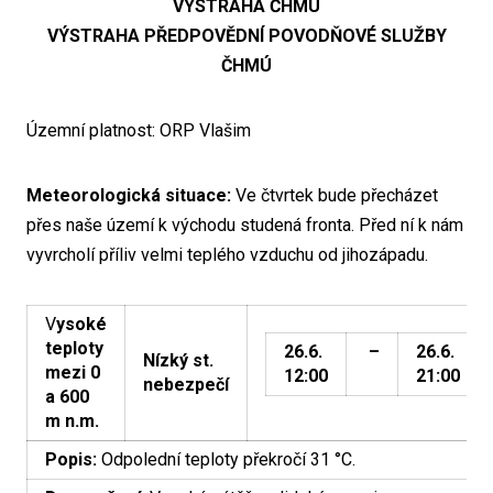
VÝSTRAHA ČHMÚ
VÝSTRAHA PŘEDPOVĚDNÍ POVODŇOVÉ SLUŽBY
ČHMÚ
Územní platnost: ORP Vlašim
Meteorologická situace:
Ve čtvrtek bude přecházet
přes naše území k východu studená fronta. Před ní k nám
vyvrcholí příliv velmi teplého vzduchu od jihozápadu.
V
ysoké
teploty
26.6.
–
26.6.
Nízký st.
mezi 0
12:00
21:00
nebezpečí
a 600
m n.m.
Popis:
Odpolední teploty překročí 31 °C.