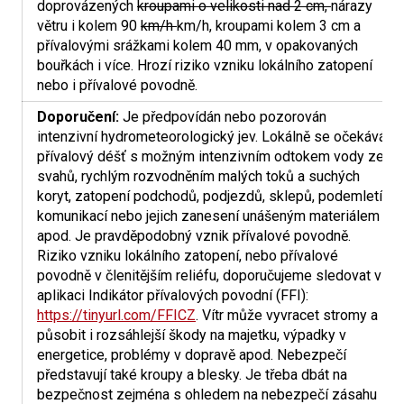
doprovázených
kroupami o velikosti nad 2 cm,
nárazy
větru i kolem 90
km/h
km/h, kroupami kolem 3 cm a
přívalovými srážkami kolem 40 mm, v opakovaných
bouřkách i více. Hrozí riziko vzniku lokálního zatopení
nebo i přívalové povodně.
Doporučení:
Je předpovídán nebo pozorován
intenzivní hydrometeorologický jev. Lokálně se očekává
přívalový déšť s možným intenzivním odtokem vody ze
svahů, rychlým rozvodněním malých toků a suchých
koryt, zatopení podchodů, podjezdů, sklepů, podemletí
komunikací nebo jejich zanesení unášeným materiálem
apod. Je pravděpodobný vznik přívalové povodně.
Riziko vzniku lokálního zatopení, nebo přívalové
povodně v členitějším reliéfu, doporučujeme sledovat v
aplikaci Indikátor přívalových povodní (FFI):
https://tinyurl.com/FFICZ
. Vítr může vyvracet stromy a
působit i rozsáhlejší škody na majetku, výpadky v
energetice, problémy v dopravě apod. Nebezpečí
představují také kroupy a blesky. Je třeba dbát na
bezpečnost zejména s ohledem na nebezpečí zásahu