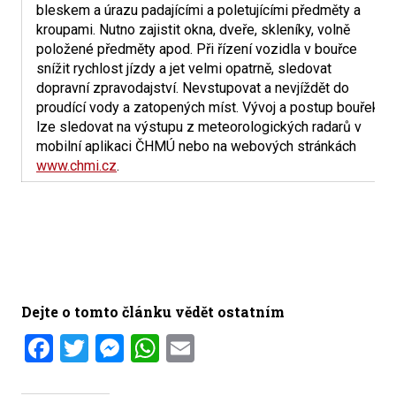
bleskem a úrazu padajícími a poletujícími předměty a
kroupami. Nutno zajistit okna, dveře, skleníky, volně
položené předměty apod. Při řízení vozidla v bouřce
snížit rychlost jízdy a jet velmi opatrně, sledovat
dopravní zpravodajství. Nevstupovat a nevjíždět do
proudící vody a zatopených míst. Vývoj a postup bouřek
lze sledovat na výstupu z meteorologických radarů v
mobilní aplikaci ČHMÚ nebo na webových stránkách
www.chmi.cz
.
Dejte o tomto článku vědět ostatním
Facebook
Twitter
Messenger
WhatsApp
Email