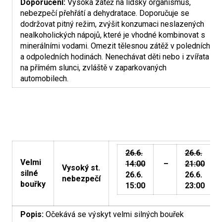
Doporučení:
Vysoká zátěž na lidský organismus,
nebezpečí přehřátí a dehydratace. Doporučuje se
dodržovat pitný režim, zvýšit konzumaci neslazených
nealkoholických nápojů, které je vhodné kombinovat s
minerálními vodami. Omezit tělesnou zátěž v poledních
a odpoledních hodinách. Nenechávat děti nebo i zvířata
na přímém slunci, zvláště v zaparkovaných
automobilech.
26.6.
26.6.
Velmi
14:00
–
21:00
Vysoký st.
silné
26.6.
26.6.
nebezpečí
bouřky
15:00
23:00
Popis:
Očekává se výskyt velmi silných bouřek