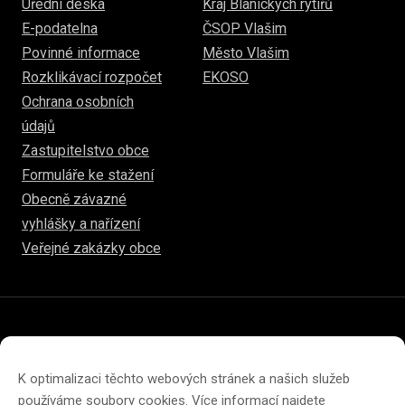
Úřední deska
Kraj Blanických rytířů
E-podatelna
ČSOP Vlašim
Povinné informace
Město Vlašim
Rozklikávací rozpočet
EKOSO
Ochrana osobních
údajů
Zastupitelstvo obce
Formuláře ke stažení
Obecně závazné
vyhlášky a nařízení
Veřejné zakázky obce
© 2026
hulice.cz
Prohlášení o přístupnosti
Prohlášení o ochraně soukromí
K optimalizaci těchto webových stránek a našich služeb
Zásady cookies (EU)
používáme soubory cookies. Více informací najdete