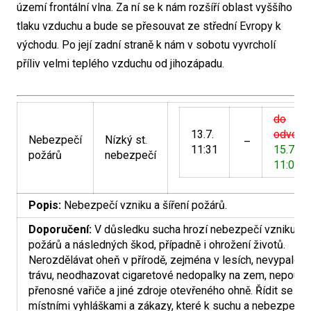
území frontální vlna. Za ní se k nám rozšíří oblast vyššího
tlaku vzduchu a bude se přesouvat ze střední Evropy k
východu. Po její zadní straně k nám v sobotu vyvrcholí
příliv velmi teplého vzduchu od jihozápadu.
do
13.7.
odvolán
Nebezpečí
Nízký st.
–
11:31
15.7.
požárů
nebezpečí
11:00
Popis:
Nebezpečí vzniku a šíření požárů.
Doporučení:
V důsledku sucha hrozí nebezpečí vzniku
požárů a následných škod, případně i ohrožení životů.
Nerozdělávat oheň v přírodě, zejména v lesích, nevypalova
trávu, neodhazovat cigaretové nedopalky na zem, nepouží
přenosné vařiče a jiné zdroje otevřeného ohně. Řídit se
místními vyhláškami a zákazy, které k suchu a nebezpečí