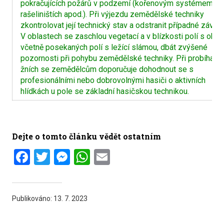
pokračujících požárů v podzemí (kořenovým systémem, v
rašeliništích apod.). Při výjezdu zemědělské techniky
zkontrolovat její technický stav a odstranit případné závady
V oblastech se zaschlou vegetací a v blízkosti polí s obilí
včetně posekaných polí s ležící slámou, dbát zvýšené
pozornosti při pohybu zemědělské techniky. Při probíhajíc
žních se zemědělcům doporučuje dohodnout se s
profesionálními nebo dobrovolnými hasiči o aktivních
hlídkách u pole se základní hasičskou technikou.
Dejte o tomto článku vědět ostatním
Facebook
Twitter
Messenger
WhatsApp
Email
Publikováno:
13. 7. 2023