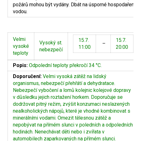
požárů mohou být vydány. Dbát na úsporné hospodaření s
vodou.
Velmi
15.7.
15.7.
Vysoký st.
–
vysoké
11:00
20:00
nebezpečí
teploty
Popis:
Odpolední teploty překročí 34 °C.
Doporučení:
Velmi vysoká zátěž na lidský
organismus, nebezpečí přehřátí a dehydratace.
Nebezpečí vybočení a lomů kolejnic kolejové dopravy
v důsledku jejich roztažení horkem. Doporučuje se
dodržovat pitný režim, zvýšit konzumaci neslazených
nealkoholických nápojů, které je vhodné kombinovat s
minerálními vodami. Omezit tělesnou zátěž a
nepobývat na přímém slunci v poledních a odpoledních
hodinách. Nenechávat děti nebo i zvířata v
automobilech zaparkovaných na přímém slunci.