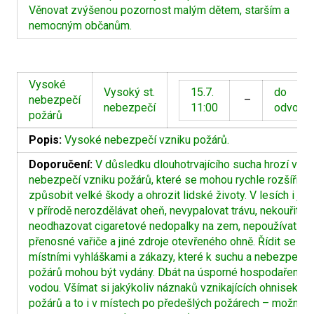
Věnovat zvýšenou pozornost malým dětem, starším a
nemocným občanům.
Vysoké
Vysoký st.
15.7.
do
nebezpečí
–
nebezpečí
11:00
odvolán
požárů
Popis:
Vysoké nebezpečí vzniku požárů.
Doporučení:
V důsledku dlouhotrvajícího sucha hrozí vys
nebezpečí vzniku požárů, které se mohou rychle rozšířit a
způsobit velké škody a ohrozit lidské životy. V lesích i jin
v přírodě nerozdělávat oheň, nevypalovat trávu, nekouřit a
neodhazovat cigaretové nedopalky na zem, nepoužívat
přenosné vařiče a jiné zdroje otevřeného ohně. Řídit se
místními vyhláškami a zákazy, které k suchu a nebezpečí
požárů mohou být vydány. Dbát na úsporné hospodaření s
vodou. Všímat si jakýkoliv náznaků vznikajících ohnisek
požárů a to i v místech po předešlých požárech – možnos