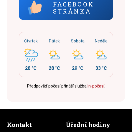
FACEBOOK
STRÁNKA
Čtvrtek
Pátek
Sobota
Neděle
28 °C
28 °C
29 °C
33 °C
Předpověď počasí přináší služba
In-počasí
.
Kontakt
Úřední hodiny