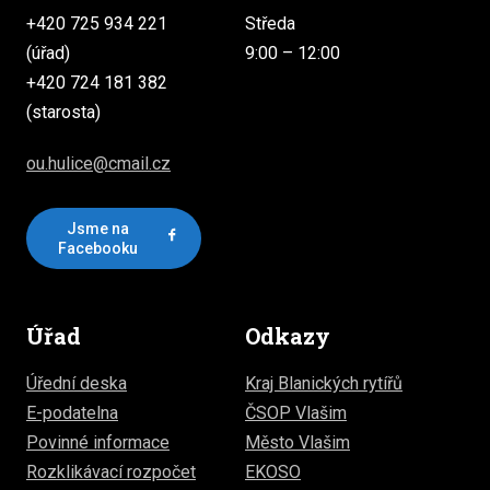
+420 725 934 221
Středa
(úřad)
9:00 – 12:00
+420 724 181 382
(starosta)
ou.hulice@cmail.cz
Jsme na
Facebooku
Úřad
Odkazy
Úřední deska
Kraj Blanických rytířů
E-podatelna
ČSOP Vlašim
Povinné informace
Město Vlašim
Rozklikávací rozpočet
EKOSO