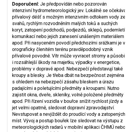
Doporučení:
Je předpovídán nebo pozorován
intenzivní hydrometeorologický jev. Lokálně se očekává
přívalový déšť s možným intenzivním odtokem vody ze
svahů, rychlým rozvodněním malých toků a suchých
koryt, zatopení podchodů, podjezdů, sklepů, podemletí
komunikací nebo jejich zanesení unášeným materiálem
apod. Při nasyceném povodí předchozími srážkami je v
orograficky členitém terénu pravděpodobný vznik
přívalové povodně. Vítr může vyvracet stromy a působit
i rozsáhlejší škody na majetku, výpadky v energetice,
problémy v dopravě apod. Nebezpečí představují také
kroupy a blesky. Je třeba dbát na bezpečnost zejména
s ohledem na nebezpečí zásahu bleskem a úrazu
padajícími a poletujícími předměty a kroupami. Nutno
zajistit okna, dveře, skleníky, volně položené předměty
apod. Při řízení vozidla v bouřce snížit rychlost jízdy a
jet velmi opatrně, sledovat dopravní zpravodajství.
Nevstupovat a nevjíždět do proudící vody a zatopených
míst. Vývoj a postup bouřek lze sledovat na výstupu z
meteorologických radarů v mobilní aplikaci ČHMÚ nebo