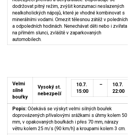
dodržovat pitný režim, zvýšit konzumaci neslazených
nealkoholických nápojů, které je vhodné kombinovat s
minerálními vodami. Omezit tělesnou zátěž v poledních
a odpoledních hodinách. Nenechávat děti nebo i zvířata
na přímém slunci, zvláště v zaparkovaných
automobilech.
Velmi
10.7.
–
10.7.
Vysoký st.
silné
15:00
22:00
nebezpečí
bouřky
Popis:
Očekává se výskyt velmi silných bouřek
doprovázených přívalovými srážkami s úhrny kolem 50
mm, v opakovaných bouřkách i přes 70 mm, nárazy
větru kolem 25 m/s (90 km/h) a kroupami kolem 3 cm.