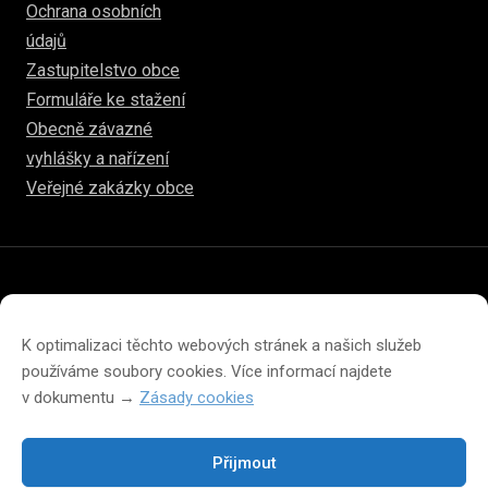
Ochrana osobních
údajů
Zastupitelstvo obce
Formuláře ke stažení
Obecně závazné
vyhlášky a nařízení
Veřejné zakázky obce
© 2026
hulice.cz
Prohlášení o přístupnosti
Prohlášení o ochraně soukromí
K optimalizaci těchto webových stránek a našich služeb
Zásady cookies (EU)
používáme soubory cookies. Více informací najdete
v dokumentu →
Zásady cookies
Přijmout