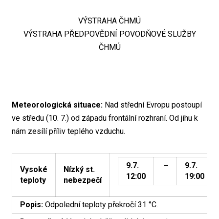
VÝSTRAHA ČHMÚ
VÝSTRAHA PŘEDPOVĚDNÍ POVODŇOVÉ SLUŽBY
ČHMÚ
Meteorologická situace:
Nad střední Evropu postoupí
ve středu (10. 7.) od západu frontální rozhraní. Od jihu k
nám zesílí příliv teplého vzduchu.
9.7.
–
9.7.
Vysoké
Nízký st.
12:00
19:00
teploty
nebezpečí
Popis:
Odpolední teploty překročí 31 °C.