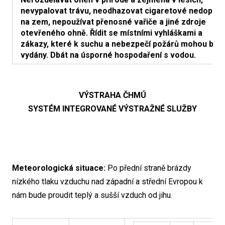
nevypalovat trávu, neodhazovat cigaretové nedopalk
na zem, nepoužívat přenosné vařiče a jiné zdroje
otevřeného ohně. Řídit se místními vyhláškami a
zákazy, které k suchu a nebezpečí požárů mohou být
vydány. Dbát na úsporné hospodaření s vodou.
VÝSTRAHA ČHMÚ
SYSTÉM INTEGROVANÉ VÝSTRAŽNÉ SLUŽBY
Meteorologická situace:
Po přední straně brázdy
nízkého tlaku vzduchu nad západní a střední Evropou k
nám bude proudit teplý a sušší vzduch od jihu.