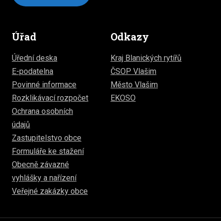
Úřad
Odkazy
Úřední deska
Kraj Blanických rytířů
E-podatelna
ČSOP Vlašim
Povinné informace
Město Vlašim
Rozklikávací rozpočet
EKOSO
Ochrana osobních
údajů
Zastupitelstvo obce
Formuláře ke stažení
Obecně závazné
vyhlášky a nařízení
Veřejné zakázky obce