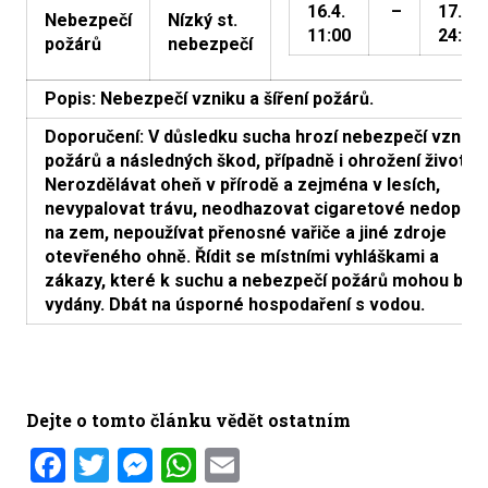
16.4.
–
17.4.
Nebezpečí
Nízký st.
11:00
24:00
požárů
nebezpečí
Popis: Nebezpečí vzniku a šíření požárů.
Doporučení: V důsledku sucha hrozí nebezpečí vzniku
požárů a následných škod, případně i ohrožení životů.
Nerozdělávat oheň v přírodě a zejména v lesích,
nevypalovat trávu, neodhazovat cigaretové nedopalk
na zem, nepoužívat přenosné vařiče a jiné zdroje
otevřeného ohně. Řídit se místními vyhláškami a
zákazy, které k suchu a nebezpečí požárů mohou být
vydány. Dbát na úsporné hospodaření s vodou.
Dejte o tomto článku vědět ostatním
Facebook
Twitter
Messenger
WhatsApp
Email