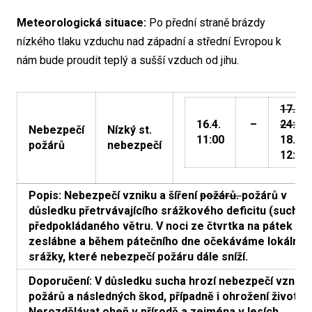
Meteorologická situace:
Po přední straně brázdy
nízkého tlaku vzduchu nad západní a střední Evropou k
nám bude proudit teplý a sušší vzduch od jihu.
17.4.
16.4.
–
24:00
Nebezpečí
Nízký st.
11:00
18.4.
požárů
nebezpečí
12:00
Popis: Nebezpečí vzniku a šíření
požárů.
požárů v
důsledku přetrvávajícího srážkového deficitu (sucha)
předpokládaného větru. V noci ze čtvrtka na pátek vít
zeslábne a během pátečního dne očekáváme lokální
srážky, které nebezpečí požáru dále sníží.
Doporučení: V důsledku sucha hrozí nebezpečí vzniku
požárů a následných škod, případně i ohrožení životů.
Nerozdělávat oheň v přírodě a zejména v lesích,