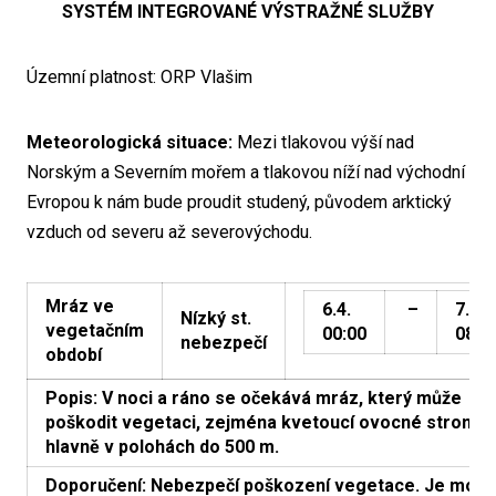
SYSTÉM INTEGROVANÉ VÝSTRAŽNÉ SLUŽBY
Územní platnost: ORP Vlašim
Meteorologická situace:
Mezi tlakovou výší nad
Norským a Severním mořem a tlakovou níží nad východní
Evropou k nám bude proudit studený, původem arktický
vzduch od severu až severovýchodu.
Mráz ve
6.4.
–
7.4.
Nízký st.
vegetačním
00:00
08:0
nebezpečí
období
Popis: V noci a ráno se očekává mráz, který může
poškodit vegetaci, zejména kvetoucí ovocné stromy
hlavně v polohách do 500 m.
Doporučení: Nebezpečí poškození vegetace. Je mož