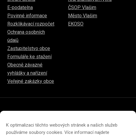
E-podatelna
ČSOP Vlašim
Povinné informace
Město Vlašim
Rozklikávací rozpočet
EKOSO
Ochrana osobních
údajů
Zastupitelstvo obce
Formuláře ke stažení
Obecně závazné
vyhlášky a nařízení
Veřejné zakázky obce
© 2026
hulice.cz
Prohlášení o přístupnosti
Prohlášení o ochraně soukromí
K optimalizaci těchto webových stránek a našich služeb
Zásady cookies (EU)
používáme soubory cookies. Více informací najdete