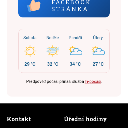
FACEBOOK
STRÁNKA
Sobota
Neděle
Pondělí
Úterý
29 °C
32 °C
34 °C
27 °C
Předpověď počasí přináší služba
In-počasí
.
Kontakt
Úřední hodiny