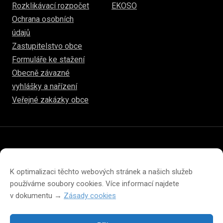
Rozklikávací rozpočet
EKOSO
Ochrana osobních
údajů
Zastupitelstvo obce
Formuláře ke stažení
Obecně závazné
vyhlášky a nařízení
Veřejné zakázky obce
© 2026
hulice.cz
Prohlášení o přístupnosti
Prohlášení o ochraně soukromí
K optimalizaci těchto webových stránek a našich služeb
Zásady cookies (EU)
používáme soubory cookies. Více informací najdete
v dokumentu →
Zásady cookies