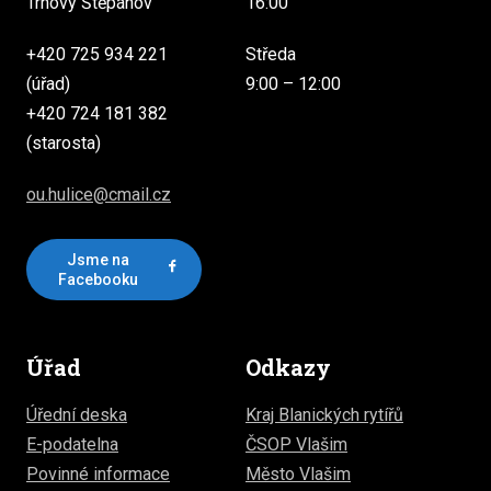
Trhový Štěpánov
16:00
+420 725 934 221
Středa
(úřad)
9:00 – 12:00
+420 724 181 382
(starosta)
ou.hulice@cmail.cz
Jsme na
Facebooku
Úřad
Odkazy
Úřední deska
Kraj Blanických rytířů
E-podatelna
ČSOP Vlašim
Povinné informace
Město Vlašim