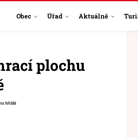
Obec
Úřad
Aktuálně
Turi
hrací plochu
ě
ho hřiště