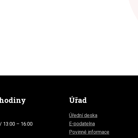
 hodiny
Úřad
Úřední deska
E-podatelna
/ 13:00 – 16:00
Povinné informace