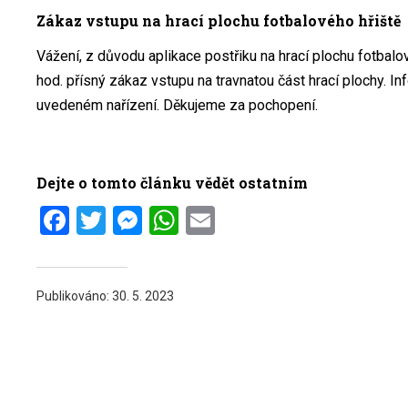
Zákaz vstupu na hrací plochu fotbalového hřiště
Vážení, z důvodu aplikace postřiku na hrací plochu fotbalov
hod. přísný zákaz vstupu na travnatou část hrací plochy. I
uvedeném nařízení. Děkujeme za pochopení.
Dejte o tomto článku vědět ostatním
Facebook
Twitter
Messenger
WhatsApp
Email
Publikováno:
30. 5. 2023