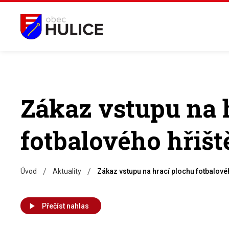
Zákaz vstupu na 
fotbalového hřišt
/
/
Úvod
Aktuality
Zákaz vstupu na hrací plochu fotbalové
Přečíst nahlas