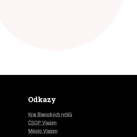
Odkazy
Kraj Blanických rytířů
ČSOP Vlašim
Město Vlašim