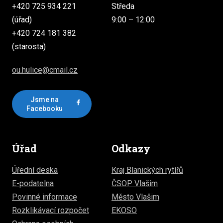
+420 725 934 221
Středa
(úřad)
9:00 – 12:00
+420 724 181 382
(starosta)
ou.hulice@cmail.cz
Jsme na
Facebooku
Úřad
Odkazy
Úřední deska
Kraj Blanických rytířů
E-podatelna
ČSOP Vlašim
Povinné informace
Město Vlašim
Rozklikávací rozpočet
EKOSO