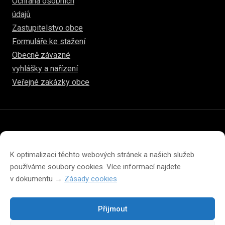
Ochrana osobních
údajů
Zastupitelstvo obce
Formuláře ke stažení
Obecně závazné
vyhlášky a nařízení
Veřejné zakázky obce
© 2026
hulice.cz
Prohlášení o přístupnosti
Prohlášení o ochraně soukromí
K optimalizaci těchto webových stránek a našich služeb
Zásady cookies (EU)
používáme soubory cookies. Více informací najdete
v dokumentu →
Zásady cookies
Přijmout
Změna velikosti písma na webu